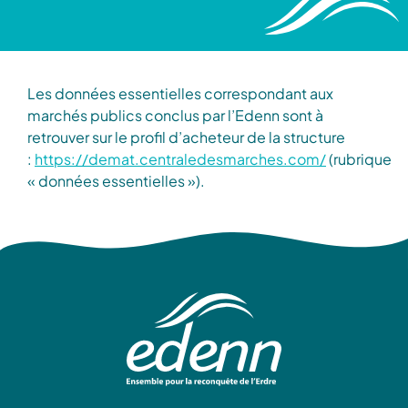
Ressources cartographiques
Historique des relevés de l’Observatoire
Les données essentielles correspondant aux
Historique des relevés de toxines
marchés publics conclus par l’Edenn sont à
retrouver sur le profil d’acheteur de la structure
Glossaire
:
https://demat.centraledesmarches.com/
(rubrique
« données essentielles »).