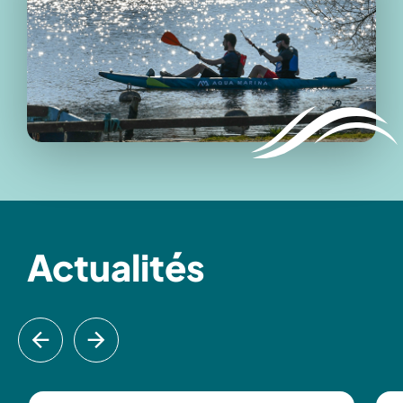
Actualités
ious
Next