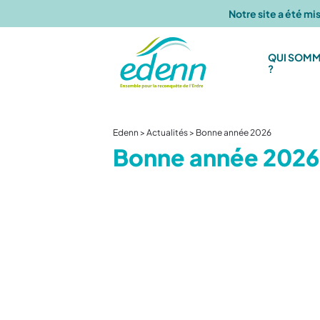
Notre site a été mi
QUI SOM
?
QUI SOMMES-NOUS ?
NOS ACTIONS
RESSOURCES
Edenn
>
Actualités
>
Bonne année 2026
Bonne année 2026