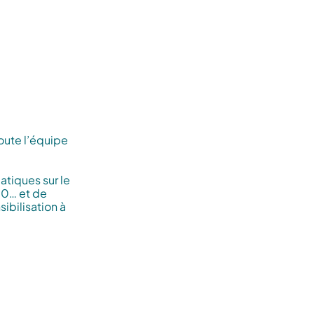
́s de l’Observatoire
s de toxines
oute l’équipe
atiques sur le
000… et de
bilisation à