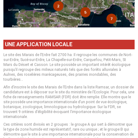
UNE APPLICATION LOCALE
Le site des Marais de l’Erdre fait 2700 ha. Il regroupe les communes de Nort-
sur-Erdre, Sucé-sur-Erdre, La Chapelle-sur-Erdre, Carquefou, Petit-Mars, St
Mars du Désert et Casson. Le site possède un important intérêt écologique
puisqu’il regroupe des milieux naturels tels que des forêts alluviales à
Aulnes, des roselières marécageuses, des prairies inondables, des
tourbières…
Afin d’inscrire le site des Marais de l’Erdre dans la liste Ramsar, un dossier de
candidature est à déposer sur le site du ministère de l’Ecologie. Pour cela, une
fiche de renseignements RAMSAR (FDR) doit être remplie. Elle montre que le
site possède une importance internationale d’un point de vue écologique,
botanique, zoologique, limnologique ou hydrologique. Sur la FDR, se
trouvent 9 critères d’éligibilité évoquant l’importance écologique
internationale.
Ces critères sont divisés en 2 groupes : le groupe A qui sert à démontrer que
le type de zone humide est représentatif, rare ou unique ; et le groupe B qui
démontre que le site à une importance internationale pour la conservation de