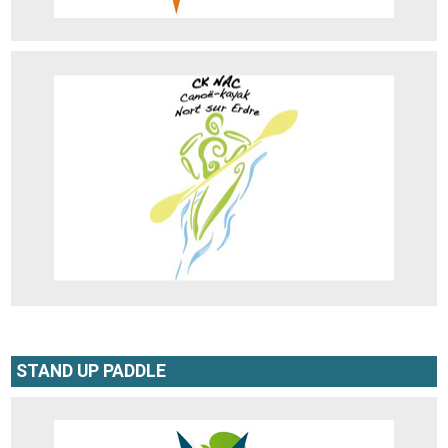
CKNAC
Adresse : 13 Place du Bassin, 44390 Nort-sur-Erdre
Site web
STAND UP PADDLE
CVAN
Adresse : Route de la Jonelière 44240 La Chapelle-sur-Erdre