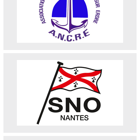
SNO
Adresse : 17 Chemin du Port Breton, 44470 Carquefou
Téléphone : 02 40 50 81 51
Site web