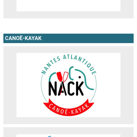
CANOË-KAYAK
NACK
Adresse : La Jonelière, 44240 La Chapelle-sur-Erdre
Téléphone : 02 40 29 25 7
Site web
Amicale Laïque de Carquefou