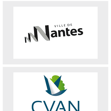
Base Nautique Municipale de la Ville de Nantes
adresse : Route de La Jonelière 44240 La Chapelle-sur-Erdre
Téléphone : 02 40 93 34 32
Site web
CVAN Nantes
Adresse : Route de la Jonelière 44240 La Chapelle-sur-Erdre
Téléphone : 02 40 93 36 28
Site web