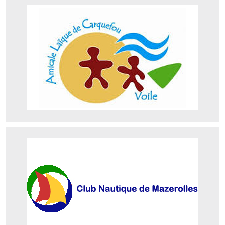
Amicale laïque de Carquefou
Adresse : Le Pressoir de la Fleuriaye – 44470 Carquefou
Téléphone : 06 31 82 78 31
Site
CVAN Mazerolles
Adresse : La Piece de l’Ile 44240 Sucé-sur-Erdre
Téléphone : 02 40 77 76 80
Site web