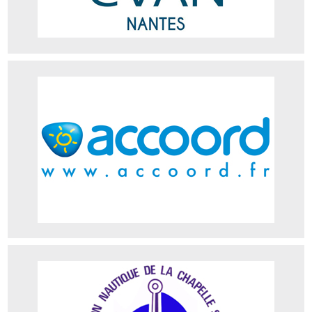
ACCORD
Adresse : Le Port Barbe, 44240 La Chapelle-sur-Erdre
Téléphone : 02 40 72 87 16
Site web
ANCRE
Adresse : La Grimaudière, 44243 La Chapelle-sur-Erdre
Téléphone : 02 40 29 71 62
Site web