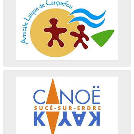
Adresse : Le pressoir de la Fleuriaye 44470 Carquefou
Téléphone : 02 40 52 70 9
Site web
Canoë-Kayak de Sucé sur Erdre
Adresse : 158 Route de la Papinière, 44240 Sucé-sur-Erdre
Téléphone : 06 15 67 18 62
Site web
http://www.club-kayak-erdre.fr/