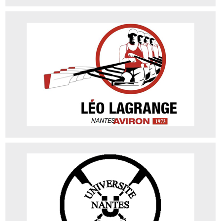
Léo Lagrange Nantes Aviron
Adresse : 9 chemin de Belle Ile L’éraudière 44300 NANTES
Téléphone : 02 40 93 07 59
Site web
Université Nantes Aviron
Adresse : 2 Chemin de la Houssinière, 44300 Nantes
Téléphone : 09 54 01 48 10
Site web