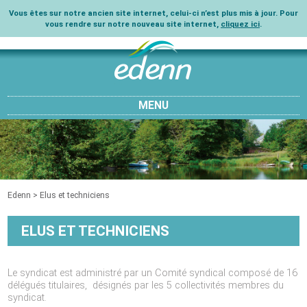
Vous êtes sur notre ancien site internet, celui-ci n’est plus mis à jour. Pour
vous rendre sur notre nouveau site internet,
cliquez ici
.
MENU
Edenn
>
Elus et techniciens
ELUS ET TECHNICIENS
Le syndicat est administré par un Comité syndical composé de 16
délégués titulaires, désignés par les 5 collectivités membres du
syndicat.