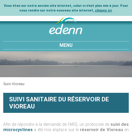
Vous êtes sur notre ancien site internet, celui-ci n’est plus mis à jour. Pour
vous rendre sur notre nouveau site internet,
cliquez ici
.
MENU
Suivi Vioreau
SUIVI SANITAIRE DU RÉSERVOIR DE
VIOREAU
Afin de répondre à la demande de l’ARS, un protocole de
suivi des
microcystines
a été mis enplace sur le
réservoir de Vioreau
en