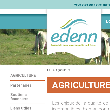
Vous êtes sur notre ancien
E
L’
Na
Ag
Na
In
Pu
His
Rè
vo
Vi
Elu
Sui
Vo
Mar
Co
Sui
Lev
Ph
In
Eau
>
Agriculture
AGRICULTURE
AGRICULTUR
Partenaires
Soutiens
financiers
Les enjeux de la qualité de 
Liens utiles
incompatibles, bien au contr