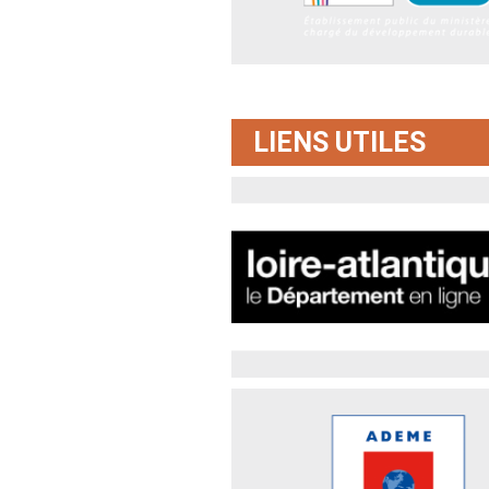
LIENS UTILES
Département de Loire-
Atlantique
Service Economie et Développem
soutien à l’agriculture.
ADEME : entreprises et monde a