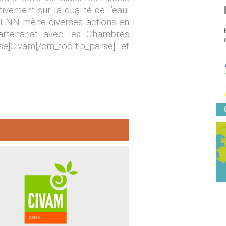
vement sur la qualité de l’eau.
’EDENN mène diverses actions en
partenariat avec les Chambres
se]Civam[/cm_tooltip_parse] et
am Défis de Loire-Atlantique