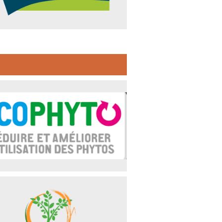
istère de l’Agriculture : tout savoir
r le Plan ECOPHYTO
ociation Sylvagraire : développer
promouvoir la place de l’arbre
mpêtre dans l’espace rural.