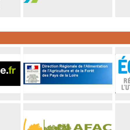
DRAAF des Pays de la Loire
Min
su
ent :
gricole
AFAC-Agroforesteries : Le réseau des
Ass
professionnels de la haie, des arbres
et 
champêtres et des agroforesteries
cha