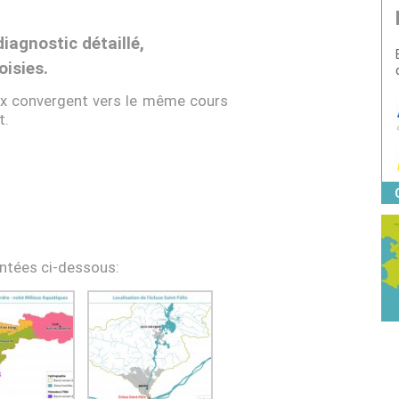
diagnostic détaillé,
oisies.
eaux convergent vers le même cours
t.
entées ci-dessous: