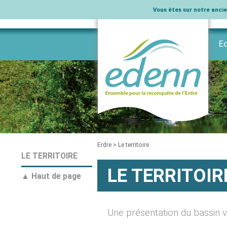
Vous êtes sur notre ancien
E
L’
Na
Ag
Na
In
Pu
His
Rè
vo
Vi
Elu
Sui
Vo
Mar
Co
Sui
Lev
Ph
In
Erdre
>
Le territoire
LE TERRITOIRE
LE TERRITOIR
▲ Haut de page
Une présentation du bassin 