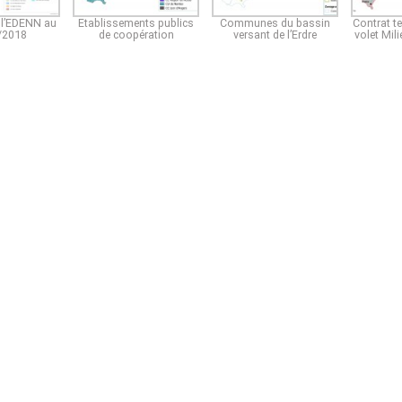
l’EDENN au
Etablissements publics
Communes du bassin
Contrat te
/2018
de coopération
versant de l’Erdre
volet Mil