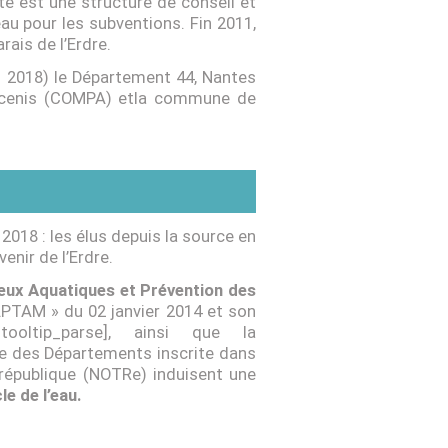
te est une structure de conseil et
eau pour les subventions. Fin 2011,
ais de l’Erdre.
n 2018) le Département 44, Nantes
ncenis (COMPA) etla commune de
2018 : les élus depuis la source en
venir de l’Erdre.
ieux Aquatiques et Prévention des
APTAM » du 02 janvier 2014 et son
_tooltip_parse], ainsi que la
e des Départements inscrite dans
a république (NOTRe) induisent une
e de l’eau.