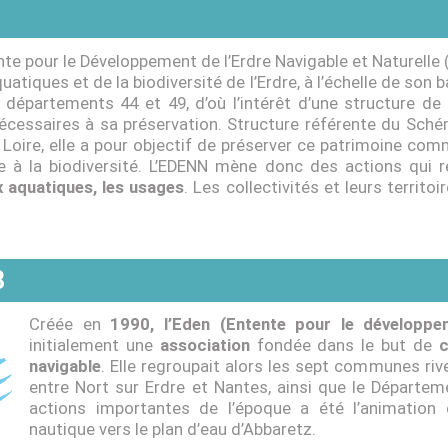
tente pour le Développement de l’Erdre Navigable et Naturell
uatiques et de la biodiversité de l’Erdre, à l’échelle de son b
s départements 44 et 49, d’où l’intérêt d’une structure de
écessaires à sa préservation. Structure référente du Sc
 Loire, elle a pour objectif de préserver ce patrimoine com
le à la biodiversité. L’EDENN mène donc des actions qui 
eux aquatiques, les usages
. Les collectivités et leurs territoi
8
Créée en
1990, l’Eden (Entente pour le développem
initialement une
association
fondée dans le but de
c
navigable
. Elle regroupait alors les sept communes rive
entre Nort sur Erdre et Nantes, ainsi que le Départe
actions importantes de l’époque a été l’animation d
nautique vers le plan d’eau d’Abbaretz.