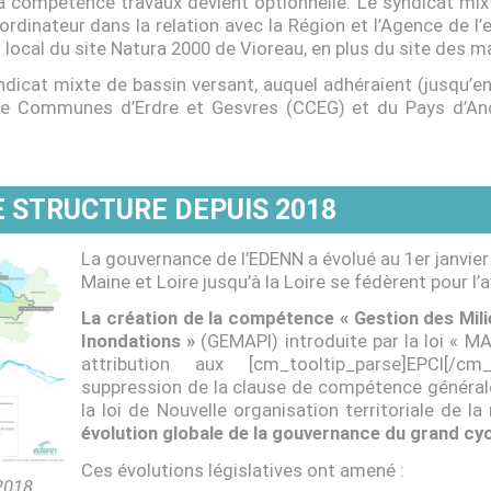
la compétence travaux devient optionnelle. Le syndicat mix
rdinateur dans la relation avec la Région et l’Agence de l’
local du site Natura 2000 de Vioreau, en plus du site des mar
ndicat mixte de bassin versant, auquel adhéraient (jusqu’e
e Communes d’Erdre et Gesvres (CCEG) et du Pays d’A
 STRUCTURE DEPUIS 2018
La gouvernance de l’EDENN a évolué au 1er janvier 
Maine et Loire jusqu’à la Loire se fédèrent pour l’a
La création de la compétence « Gestion des Mil
Inondations »
(GEMAPI) introduite par la loi « M
attribution aux [cm_tooltip_parse]EPCI[/cm
suppression de la clause de compétence général
la loi de Nouvelle organisation territoriale de l
évolution globale de la gouvernance du grand cycl
Ces évolutions législatives ont amené :
2018