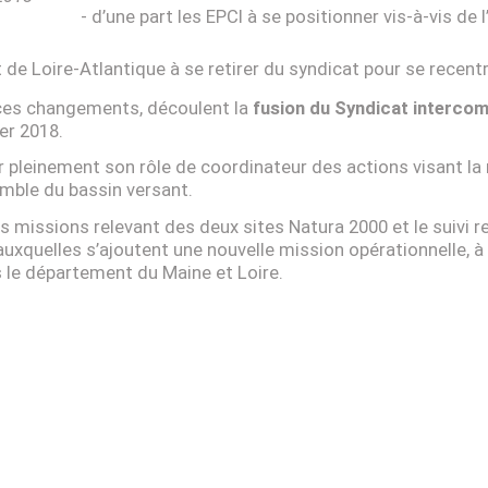
d’une part les EPCI à se positionner vis-à-vis de
t de Loire-Atlantique à se retirer du syndicat pour se recen
 ces changements, découlent la
fusion du Syndicat intercom
ier 2018.
r pleinement son rôle de coordinateur des actions visant la 
emble du bassin versant.
es missions relevant des deux sites Natura 2000 et le suivi r
quelles s’ajoutent une nouvelle mission opérationnelle, à t
ns le département du Maine et Loire.