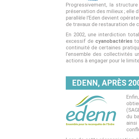
Progressivement, la structure
préservation des milieux ; elle 
parallèle l’Eden devient opérate
de travaux de restauration de 
En 2002, une interdiction tot
excessif de
cyanobactéries
to
continuité de certaines pratiq
l’ensemble des collectivités u
actions à engager pour le limite
EDENN, APRÈS 20
Enfin
obti
(SAGE
du ba
ainsi
confl