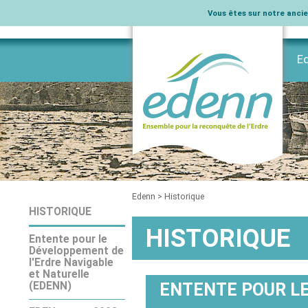
Vous êtes sur notre ancien
E
L’
Na
Ag
Na
In
Pu
His
Rè
vo
Vi
Elu
Sui
Vo
Mar
Co
Sui
Lev
Ph
In
Edenn
>
Historique
HISTORIQUE
HISTORIQUE
Entente pour le
Développement de
l'Erdre Navigable
et Naturelle
(EDENN)
ENTENTE POUR LE