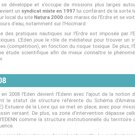
 se développe et s’occupe de missions plus larges autour
devient un
syndicat mixte en 1997
lui conférant de la sorte l
ur local du site
Natura 2000
des marais de l’Erdre et se vo
cours d’eau, notamment sur l’Hocmard.
ale des pratiques nautiques sur l’Erdre est imposée par l
xiques. L’Eden joue le rôle de médiateur pour trouver un s
ues (compétition), en fonction du risque toxique. De plus,
ne étude scientifique afin de mieux connaître le phénomèn
r.
08
, en 2008 l’Eden devient l’Edenn avec l’ajout de la notion de
ent le statut de structure référente du Schéma d’Amén
) Estuaire de la Loire qui se met en place, avec pour missi
ssin versant. De plus, sa zone d’intervention dépasse celle
 l’EDENN comme la structure institutionnelle du territoire 
uence.